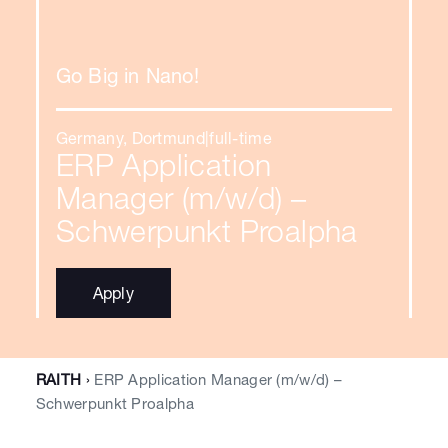
Go Big in Nano!
Germany, Dortmund
|
full-time
ERP Application
Manager (m/w/d) –
Schwerpunkt Proalpha
Apply
RAITH
›
ERP Application Manager (m/w/d) –
Schwerpunkt Proalpha